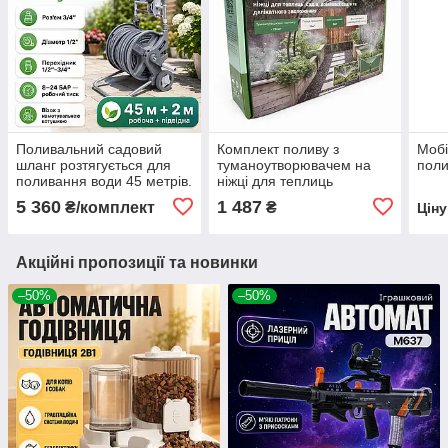
Поливальний садовий
Комплект поливу з
Мобі
шланг розтягується для
туманоутворювачем на
поли
поливання води 45 метрів.
ніжці для теплиць
Розтяжний диво шланг
5 360
1 487
₴/комплект
₴
Цін
гармошка для поливу на
котушці
Акційні пропозиції та новинки
–50%
–50%