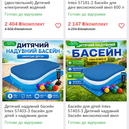
(двоствольний) Дитячий
Intex 57181-2 Басейн для
електричний водяний
дачі високоякісний вініл 600 л
автомат JF-005G , Водяна
Басейн з насосом,
Готово до відправки
Готово до відправки
зброя з акумулятором 600
підстилкою та кульками
мА·год
2 404
2 147
₴/комплект
₴/комплект
4 808 ₴/комплект
4 294 ₴/комплект
–50%
–50%
Дитячий надувний басейн
Басейн для дітей Intex
Intex 57403-3 басейн для
57403-3 Дитячий надувний
дітей з надувним дном
басейн високоякісний вініл
166×100×28 см
166×100×28 см Басейн для
Готово до відправки
Готово до відправки
Високоякісний басейн
малюків для двору 90 л