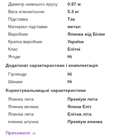
Діаметр нижнього ярусу
0.97 м
Вага ялини/сосни
5.3 кг
Підставка
Так
Матеріал підставки
метал
Виробник
Ялинка від Білки
Країна виробник
Україна
Клас
Елітні
Ягоди
Ні
Додаткові характеристики і комплектація
Гірлянди
Ні
Шишки
Ні
Користувальницькі характеристики
Ялинка лита
Преміум лита
Ялинка велика
Ялина Еліт
Ялинка лита
Елітна літа
ялинка штучна
Преміум ялинка
Приховати