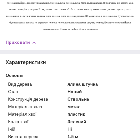
ялинка новий рік, декоративна ялинка, Ялинка лита, ялинка лита, Лита зелена ялина, Литі ялинки від Виробника,
ялинка новорічна, штучна 2 1 м, зелена лита ялинка 210 см, ялинка як справжня зелена, ялинка дорога, лита
ялинка пишна, лита ялинка зелена, лита ялинка, лита ялинка красива, Штучна зелена ялинка лита, буковельська,
буковельська зелена, як справжня ялинка, ялинка лита як справжня, штучну ялинку, Ель штучне Альпійська
темно-зелена, Ялина лита Альпійська засніжена
Приховати
Характеристики
Основні
Вид дерева
ялина штучна
Стан
Новий
Конструкція дерева
Ствольна
Матеріал ствола
метал
Матеріал хвої
пластик
Колір хвої
Зелений
Іній
Ні
Висота дерева
1.5 м