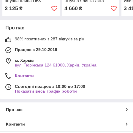
штучна ялина ПВХ
Штучна ялинка лита
Ялин
зелена (як справжня)
спра
2 125
4 660
3 4
₴
₴
Про нас
98% позитивних з 287 відгуків за рік
Працює з 29.10.2019
м. Харків
вул. Тюрінська 124 61000, Харків, Україна
Контакти
Сьогодні працює з 10:00 до 17:00
Показати весь графік роботи
Про нас
Контакти