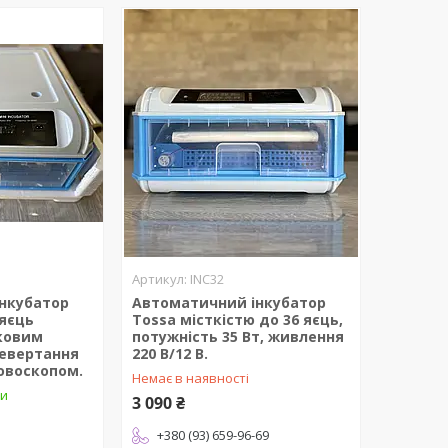
INC32
нкубатор
Автоматичний інкубатор
 яєць
Tossa місткістю до 36 яєць,
иковим
потужність 35 Вт, живлення
евертання
220 В/12 В.
овоскопом.
Немає в наявності
ки
3 090 ₴
+380 (93) 659-96-69