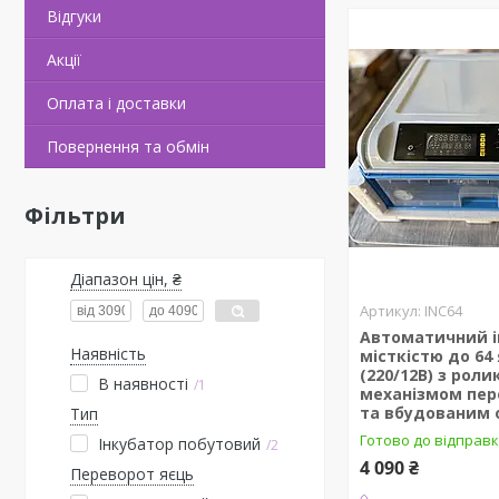
Відгуки
Акції
Оплата і доставки
Повернення та обмін
Фільтри
Діапазон цін, ₴
INC64
Автоматичний і
Наявність
місткістю до 64
(220/12В) з рол
В наявності
1
механізмом пер
та вбудованим 
Тип
Готово до відправ
Інкубатор побутовий
2
4 090 ₴
Переворот яєць