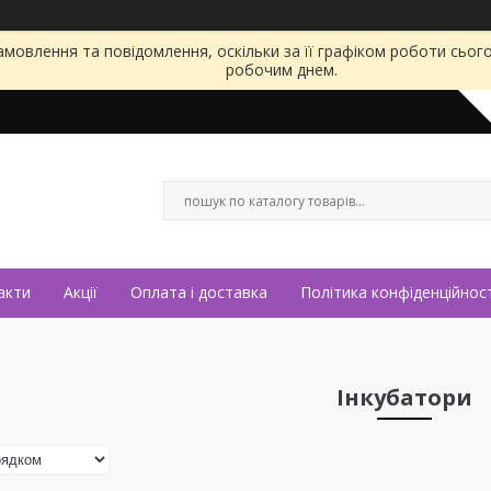
мовлення та повідомлення, оскільки за її графіком роботи сьог
робочим днем.
акти
Акції
Оплата і доставка
Політика конфіденційност
Інкубатори