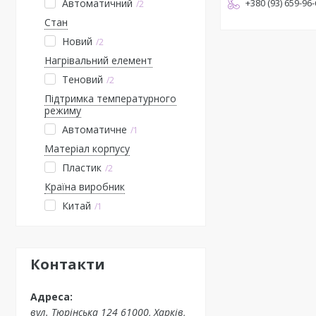
Автоматичний
+380 (93) 659-96
2
Стан
Новий
2
Нагрівальний елемент
Теновий
2
Підтримка температурного
режиму
Автоматичне
1
Матеріал корпусу
Пластик
2
Країна виробник
Китай
1
Контакти
вул. Тюрінська 124 61000, Харків,