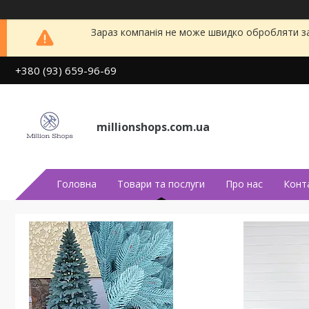
Зараз компанія не може швидко обробляти за
+380 (93) 659-96-69
millionshops.com.ua
Головна
Товари та послуги
Про нас
Конт