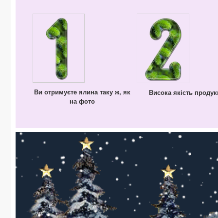
Ви отримуєте ялина таку ж, як
Висока якість продукц
на фото