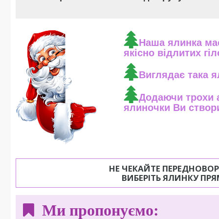
Наша ялинка має
якісно відлитих гіл
Виглядає така я
Додаючи трохи 
ялиночки Ви створи
НЕ ЧЕКАЙТЕ ПЕРЕДНОВОР
ВИБЕРІТЬ ЯЛИНКУ ПР
Ми пропонуємо: