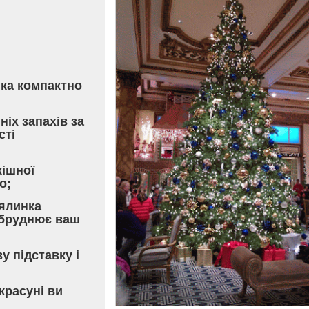
нка компактно
іх запахів за
сті
кішної
о;
 ялинка
абруднює ваш
у підставку і
красуні ви