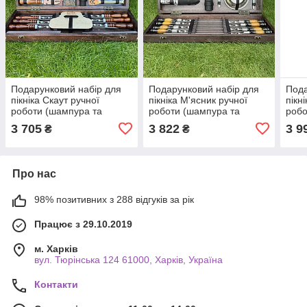
Подарунковий набір для
Подарунковий набір для
Пода
пікніка Скаут ручної
пікніка М'ясник ручної
пікні
роботи (шампура та
роботи (шампура та
робо
аксесуари). Набір для
аксесуари). Набір для
аксе
3 705
3 822
3 9
₴
₴
приготування шашлику.
приготування шашлику.
приг
Про нас
98% позитивних з 288 відгуків за рік
Працює з 29.10.2019
м. Харків
вул. Тюрінська 124 61000, Харків, Україна
Контакти