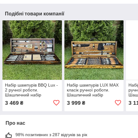
Подібні товари компанії
Набір шампурів BBQ Lux -
Набір шампурів LUX MAX
Набі
2 ручної роботи.
класік ручної роботи.
ручн
Шашличний набір
Шашличний набір
Шаш
шампурів у дерев'яному
шампурів у дерев'яному
шамп
3 469
3 999
3 1
₴
₴
кейсі.
кейсі.
кейсі
Про нас
98% позитивних з 287 відгуків за рік