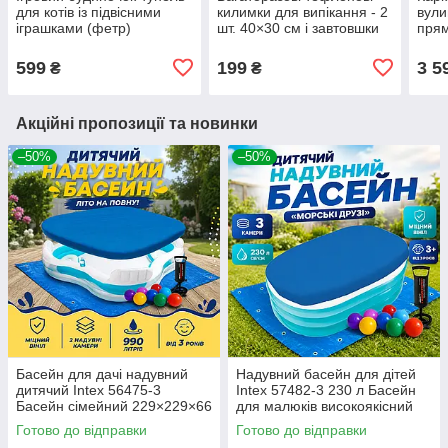
для котів із підвісними
килимки для випікання - 2
вули
іграшками (фетр)
шт. 40×30 см і завтовшки
прям
115 мкм, з антипригарним
для 
покриттям
плав
599
199
3 5
₴
₴
доро
Акційні пропозиції та новинки
–50%
–50%
Басейн для дачі надувний
Надувний басейн для дітей
дитячий Intex 56475-3
Intex 57482-3 230 л Басейн
Басейн сімейний 229×229×66
для малюків високоякісний
см Квадратний надувний
вініл 163×107×46 см Басейн
Готово до відправки
Готово до відправки
басейн для дітей
для двору 3 камери 230 л