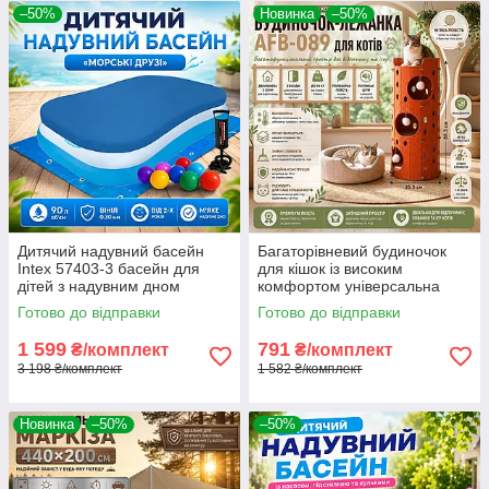
–50%
Новинка
–50%
Дитячий надувний басейн
Багаторівневий будиночок
Intex 57403-3 басейн для
для кішок із високим
дітей з надувним дном
комфортом універсальна
166×100×28 см
м'яка лежанка та ігровий
Готово до відправки
Готово до відправки
Високоякісний басейн
будиночок для кота 3 зони
вініловий для дачі 90 л
відпочинку
1 599
791
₴/комплект
₴/комплект
3 198 ₴/комплект
1 582 ₴/комплект
Новинка
–50%
–50%