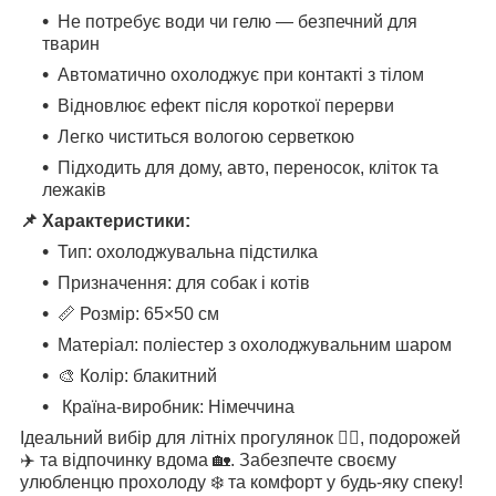
Не потребує води чи гелю — безпечний для
тварин
Автоматично охолоджує при контакті з тілом
Відновлює ефект після короткої перерви
Легко чиститься вологою серветкою
Підходить для дому, авто, переносок, кліток та
лежаків
📌 Характеристики:
Тип: охолоджувальна підстилка
Призначення: для собак і котів
📏 Розмір: 65×50 см
Матеріал: поліестер з охолоджувальним шаром
🎨 Колір: блакитний
Країна-виробник: Німеччина
Ідеальний вибір для літніх прогулянок 🚶‍♂️, подорожей
✈️ та відпочинку вдома 🏡. Забезпечте своєму
улюбленцю прохолоду ❄️ та комфорт у будь-яку спеку!