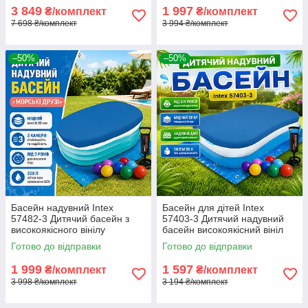
3 849
1 997
₴/комплект
₴/комплект
7 698 ₴/комплект
3 994 ₴/комплект
–50%
–50%
Басейн надувний Intex
Басейн для дітей Intex
57482-3 Дитячий басейн з
57403-3 Дитячий надувний
високоякісного вінілу
басейн високоякісний вініл
163×107×46 см Басейн для
166×100×28 см Басейн для
Готово до відправки
Готово до відправки
дітей з тентом, насосом,
малюків для двору 90 л
підстилкою
1 999
1 597
₴/комплект
₴/комплект
3 998 ₴/комплект
3 194 ₴/комплект