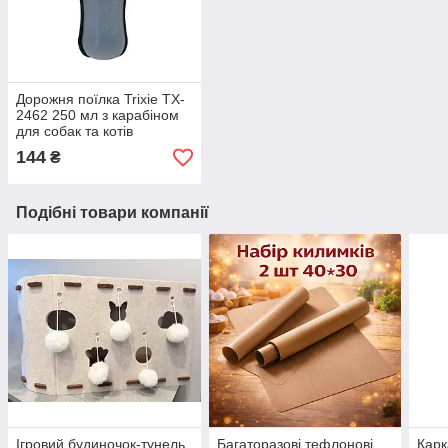
Дорожня поїлка Trixie TX-
2462 250 мл з карабіном
для собак та котів
144
₴
Подібні товари компанії
Ігровий будиночок-тунель
Багаторазові тефлонові
Карк