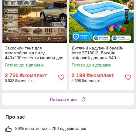
Захисний тент для
Дитячий надувний басейн
автомобіля від пилу
Intex 57180-2 Басейн
440x200см тенти маркізи для
вініловий для дачі 540 л
захисту від сонця навіс для
Сімейний надувний басейн
Готово до відправки
Готово до відправки
авто міцний чохол із ПВХ в
прямокутний 203х152 см
комплекті
2 766
2 199
₴/комплект
₴/комплект
5 532 ₴/комплект
4 398 ₴/комплект
Показати ще
Про нас
98% позитивних з 288 відгуків за рік