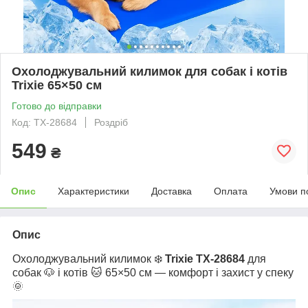
Охолоджувальний килимок для собак і котів
Trixie 65×50 см
Готово до відправки
Код: TX-28684
Роздріб
549
₴
Опис
Характеристики
Доставка
Оплата
Умови п
Опис
Охолоджувальний килимок ❄️
Trixie TX-28684
для
собак 🐶 і котів 🐱 65×50 см — комфорт і захист у спеку
🌞