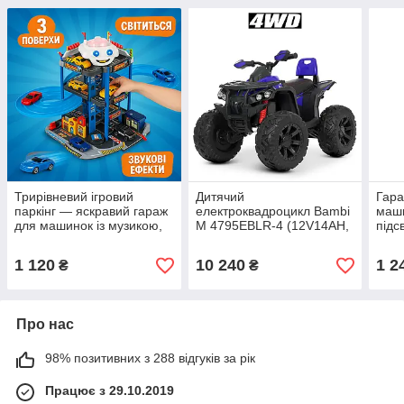
Трирівневий ігровий
Дитячий
Гара
паркінг — яскравий гараж
електроквадроцикл Bambi
маши
для машинок із музикою,
M 4795EBLR-4 (12V14AH,
підс
світлом, звуками та
4×45W)
ігро
комплектом авто.
1 120
10 240
1 2
₴
₴
Про нас
98% позитивних з 288 відгуків за рік
Працює з 29.10.2019