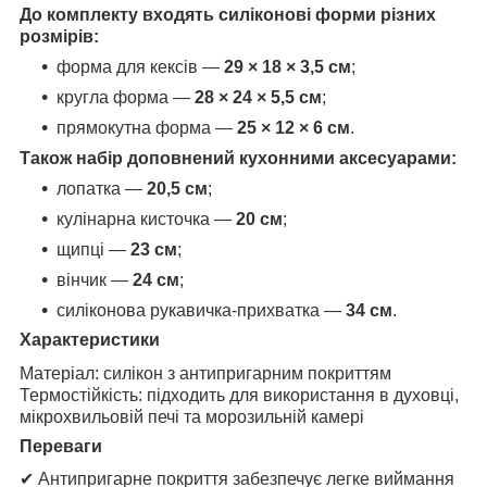
До комплекту входять силіконові форми різних
розмірів:
форма для кексів —
29 × 18 × 3,5 см
;
кругла форма —
28 × 24 × 5,5 см
;
прямокутна форма —
25 × 12 × 6 см
.
Також набір доповнений кухонними аксесуарами:
лопатка —
20,5 см
;
кулінарна кисточка —
20 см
;
щипці —
23 см
;
вінчик —
24 см
;
силіконова рукавичка-прихватка —
34 см
.
Характеристики
Матеріал: силікон з антипригарним покриттям
Термостійкість: підходить для використання в духовці,
мікрохвильовій печі та морозильній камері
Переваги
✔ Антипригарне покриття забезпечує легке виймання