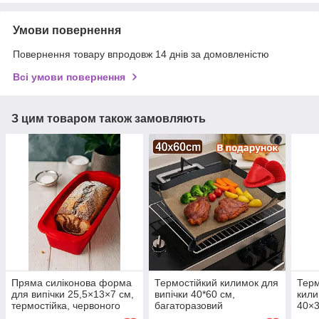
Умови повернення
Повернення товару впродовж 14 днів за домовленістю
Всі умови повернення
З цим товаром також замовляють
Пряма силіконова форма
Термостійкий килимок для
Терм
для випічки 25,5×13×7 см,
випічки 40*60 см,
кили
термостійка, червоного
багаторазовий
40×3
кольору
силіконовий килимок для
анти