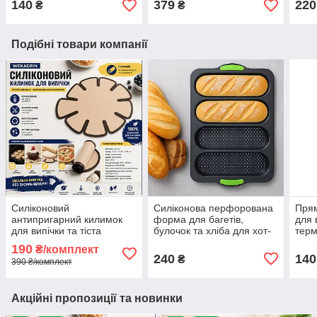
140
379
220
₴
₴
випікання на застібках
зруч
Подібні товари компанії
Силіконовий
Силіконова перфорована
Прям
антипригарний килимок
форма для багетів,
для 
для випічки та тіста
булочок та хліба для хот-
терм
багаторазовий
догів
коль
190
₴/комплект
термостійкий килимок для
240
140
₴
390 ₴/комплект
духовки
Акційні пропозиції та новинки