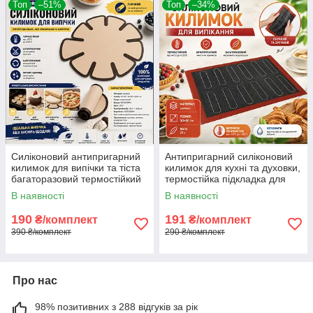
Топ
–51%
Топ
–34%
Силіконовий антипригарний
Антипригарний силіконовий
килимок для випічки та тіста
килимок для кухні та духовки,
багаторазовий термостійкий
термостійка підкладка для
килимок для духовки
випікання, запікання, роботи
В наявності
В наявності
з тістом
190
191
₴/комплект
₴/комплект
390 ₴/комплект
290 ₴/комплект
Про нас
98% позитивних з 288 відгуків за рік