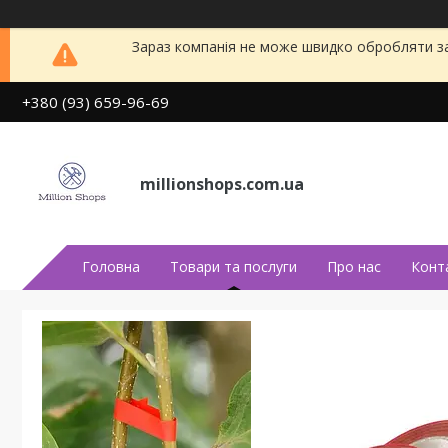
Зараз компанія не може швидко обробляти за
+380 (93) 659-96-69
millionshops.com.ua
Головна
Товари та послуги
Про нас
Конт