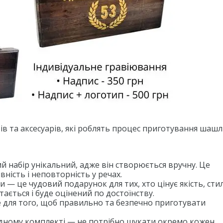
в та аксесуарів, які роблять процес приготування шаш
 набір унікальний, адже він створюється вручну. Це
ність і неповторність у речах.
и — це чудовий подарунок для тих, хто цінує якість, стил
ається і буде оцінений по достоїнству.
 для того, щоб правильно та безпечно приготувати
одному комплекті — не потрібно шукати окремо кожен