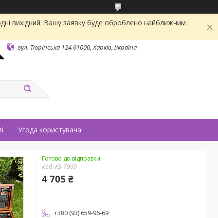
одні вихідний. Вашу заявку буде оброблено найближчим
вул. Тюрінська 124 61000, Харків, Україна
і
Угода користувача
Готово до відправки
Код:
KS-7909
4 705 ₴
+380 (93) 659-96-69