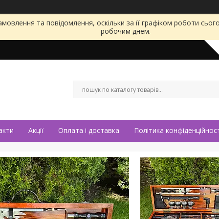
мовлення та повідомлення, оскільки за її графіком роботи сьог
робочим днем.
акти
Акції
Оплата і доставка
Політика конфіденційност