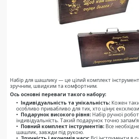
Набір для шашлику — це цілий комплект інструменті
зручним, швидким та комфортним.
Ось основні переваги такого набору:
Індивідуальність та унікальність:
Кожен такий
особливо привабливо для тих, хто цінує ексклюзив
Подарунок високого рівня:
Набір ручної робот
індивідуальність. Такий подарунок точно запам’ят
Повний комплект інструментів:
Все необхідне
шашлик, завжди під рукою.
Зручність і економія часу:
Всі інструменти в 