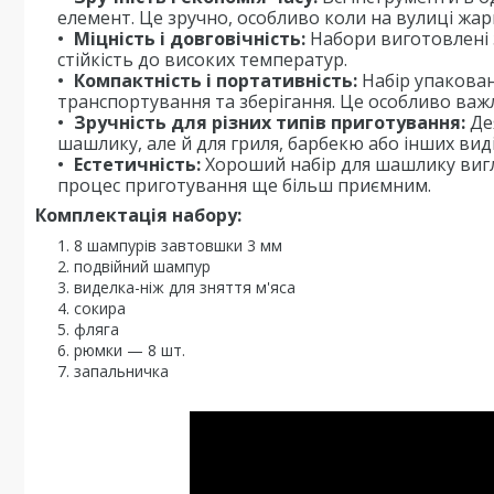
елемент. Це зручно, особливо коли на вулиці жар
Міцність і довговічність:
Набори виготовлені 
стійкість до високих температур.
Компактність і портативність:
Набір упакован
транспортування та зберігання. Це особливо важли
Зручність для різних типів приготування:
Дея
шашлику, але й для гриля, барбекю або інших вид
Естетичність:
Хороший набір для шашлику вигл
процес приготування ще більш приємним.
Комплектація набору:
8 шампурів завтовшки 3 мм
подвійний шампур
виделка-ніж для зняття м'яса
сокира
фляга
рюмки — 8 шт.
запальничка