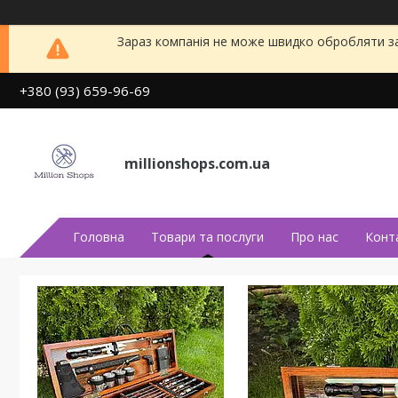
Зараз компанія не може швидко обробляти за
+380 (93) 659-96-69
millionshops.com.ua
Головна
Товари та послуги
Про нас
Конт