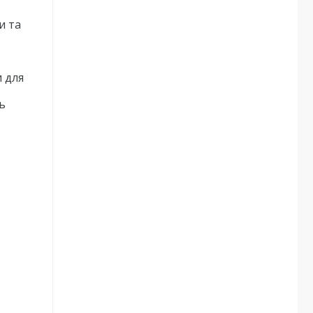
и та
и для
ь