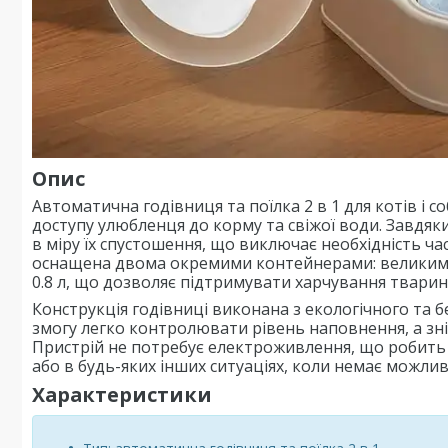
Опис
Автоматична годівниця та поїлка 2 в 1 для котів і 
доступу улюбленця до корму та свіжої води. Завдяк
в міру їх спустошення, що виключає необхідність 
оснащена двома окремими контейнерами: великим д
0.8 л, що дозволяє підтримувати харчування тварини 
Конструкція годівниці виконана з екологічного та 
змогу легко контролювати рівень наповнення, а знім
Пристрій не потребує електроживлення, що робить й
або в будь-яких інших ситуаціях, коли немає можли
Характеристики