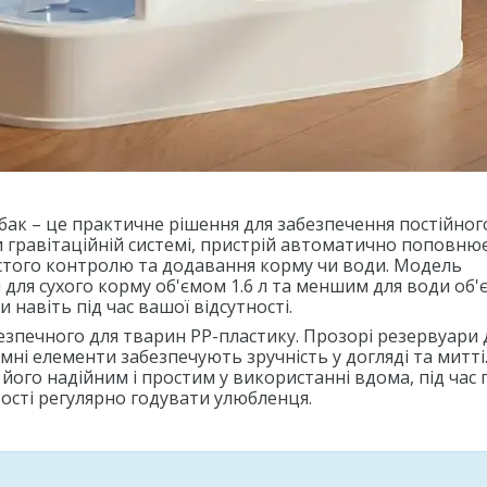
собак – це практичне рішення для забезпечення постійног
и гравітаційній системі, пристрій автоматично поповню
частого контролю та додавання корму чи води. Модель
ля сухого корму об'ємом 1.6 л та меншим для води об
навіть під час вашої відсутності.
безпечного для тварин PP-пластику. Прозорі резервуари
ні елементи забезпечують зручність у догляді та митті
ого надійним і простим у використанні вдома, під час 
вості регулярно годувати улюбленця.