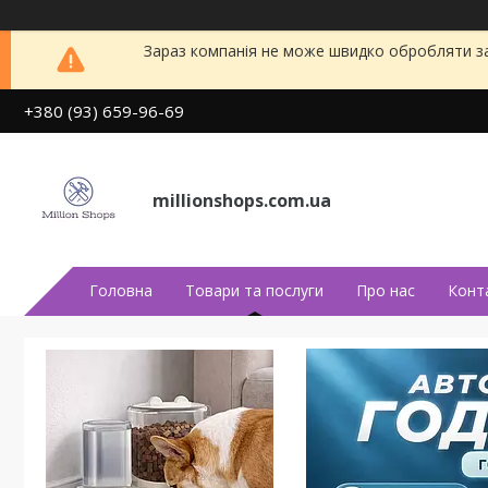
Зараз компанія не може швидко обробляти за
+380 (93) 659-96-69
millionshops.com.ua
Головна
Товари та послуги
Про нас
Конт