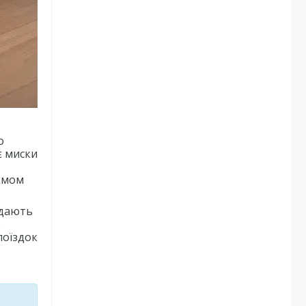
о
є миски
'ємом
 дають
.
поїздок