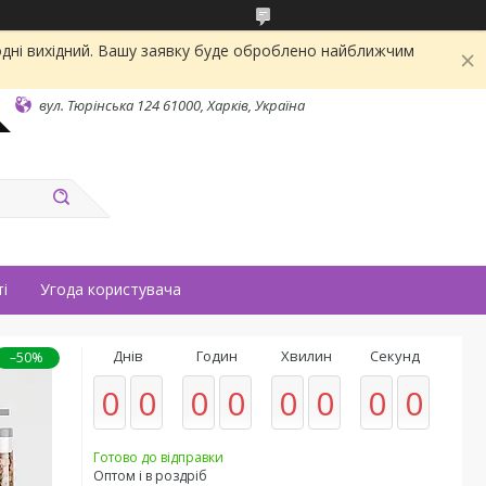
одні вихідний. Вашу заявку буде оброблено найближчим
вул. Тюрінська 124 61000, Харків, Україна
і
Угода користувача
Днів
Годин
Хвилин
Секунд
–50%
0
0
0
0
0
0
0
0
Готово до відправки
Оптом і в роздріб