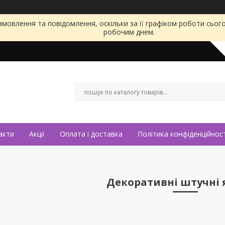
мовлення та повідомлення, оскільки за її графіком роботи сьог
робочим днем.
акти
Акції
Оплата і доставка
Політика конфіденційност
Декоративні штучні