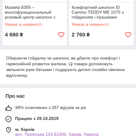
Mastela 8305 –
Комфортний шезлонг El
многофункциональный
Camino TEDDY ME 1075 з
розовый центр-шезлонг с
гойданням і іграшками
музыкой и Bluetooth
Немає в наявності
Немає в наявності
4 680
2 760
₴
₴
Обираючи гойдалку чи шезлонг, ви дбаєте про комфорт і
гармонійний розвиток малюка. Ці товари допоможуть
звільнити руки батькам і подарують дитині спокійні хвилини
відпочинку.
Про нас
98% позитивних з 287 відгуків за рік
Працює з 29.10.2019
м. Харків
вул. Тюрінська 124 61000, Харків, Україна