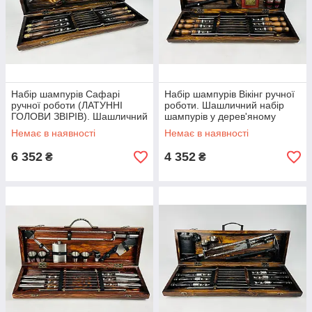
Набір шампурів Сафарі
Набір шампурів Вікінг ручної
ручної роботи (ЛАТУННІ
роботи. Шашличний набір
ГОЛОВИ ЗВІРІВ). Шашличний
шампурів у дерев'яному
набір шампурів у
кейсі.
Немає в наявності
Немає в наявності
дерев'яному кейсі.
6 352
4 352
₴
₴