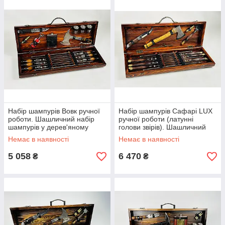
Набір шампурів Вовк ручної
Набір шампурів Сафарі LUX
роботи. Шашличний набір
ручної роботи (латунні
шампурів у дерев'яному
голови звірів). Шашличний
кейсі.
набір шампурів у
Немає в наявності
Немає в наявності
дерев'яному кейсі.
5 058
6 470
₴
₴