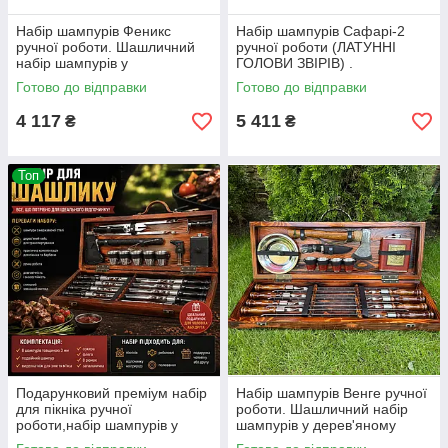
Набір шампурів Феникс
Набір шампурів Сафарі-2
ручної роботи. Шашличний
ручної роботи (ЛАТУННІ
набір шампурів у
ГОЛОВИ ЗВІРІВ) .
дерев'яному кейсі.
Шашличний набір шампурів у
Готово до відправки
Готово до відправки
дерев'яному кейсі.
4 117
5 411
₴
₴
Топ
Подарунковий преміум набір
Набір шампурів Венге ручної
для пікніка ручної
роботи. Шашличний набір
роботи,набір шампурів у
шампурів у дерев'яному
дерев'яному
кейсі.