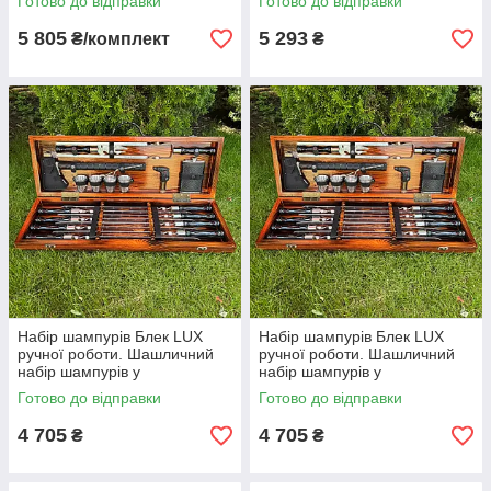
Готово до відправки
Готово до відправки
кейсі,шашличний набір для
чоловіка
5 805
5 293
₴/комплект
₴
Набір шампурів Блек LUX
Набір шампурів Блек LUX
ручної роботи. Шашличний
ручної роботи. Шашличний
набір шампурів у
набір шампурів у
дерев'яному кейсі.
дерев'яному кейсі.
Готово до відправки
Готово до відправки
4 705
4 705
₴
₴